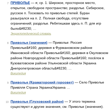
ПРИВОЛЬЕ
— я; ср. 1. Широкое, просторное место,
7
открытое, свободное пространство; раздолье. Сибирское,
русское п. Тосковать по приволью степей. Буран
разыгрался на п. 2. Полная свобода, отсутствие
ограничений; раздолье. Ребятишкам здесь п. П. для игр
было&#8230; …
Энциклопедический словарь
Приволье (значения)
— Приволье: Россия
8
Приволье&#160; деревня в Фурмановском районе
Ивановской области Приволье&#160; деревня в Окуловском
районе Новгородской области Приволье&#160; посёлок в
Кузоватовском районе Ульяновской области Украина
Днепропетровская область&#8230; …
Википедия
Приволье (Краматорский горсовет)
— Село Приволье
9
Привілля Страна УкраинаУкраина …
Википедия
Приволье (Глуховский район)
— У этого термина
10
существуют и другие значения, см. Приволье (значения).