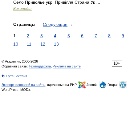
Село Приволье укр. Привілля Страна Ук …
Википедия
Страницы
Следующая
→
1
2
3
4
5
6
7
8
9
10
11
12
13
© Академик, 2000-2026
18+
Обратная связь:
Техподдержка
,
Реклама на сайте
👣 Путешествия
Экспорт словарей на сайты
, сделанные на PHP,
Joomla,
Drupal,
WordPress, MODx.