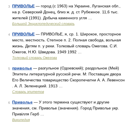
ПРИВОЛЬЕ
— город (с 1963) на Украине, Луганская обл.,
3
на р. Северский Донец, близ ж. д. ст. Рубежное. 11,6 тыс.
жителей (1991). Добыча каменного угля …
Большой Энциклопедический словарь
ПРИВОЛЬЕ
— ПРИВОЛЬЕ, я, ср. 1. Широкое, просторное
4
место, местность. Степное п. 2. Полная свобода, вольная
жизнь. Детям п. у реки. Толковый словарь Ожегова. С.И.
Ожегов, Н.Ю. Шведова. 1949 1992 …
Толковый словарь Ожегова
приволье
— разгульное (Одоевский); раздольное (Мей)
5
Эпитеты литературной русской речи. М: Поставщик двора
Его Величества товарищество Скоропечатни А. А. Левенсон
. А. Л. Зеленецкий. 1913 …
Словарь эпитетов
Приволье
— У этого термина существуют и другие
6
значения, см. Приволье (значения). Город Приволье укр.
Привілля Герб …
Википедия